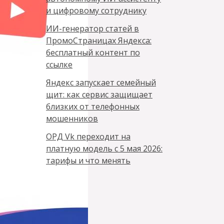
и цифровому сотруднику
ИИ-генератор статей в
ПромоСтраницах Яндекса:
бесплатный контент по
ссылке
Яндекс запускает семейный
щит: как сервис защищает
близких от телефонных
мошенников
ОРД Vk переходит на
платную модель с 5 мая 2026:
тарифы и что менять