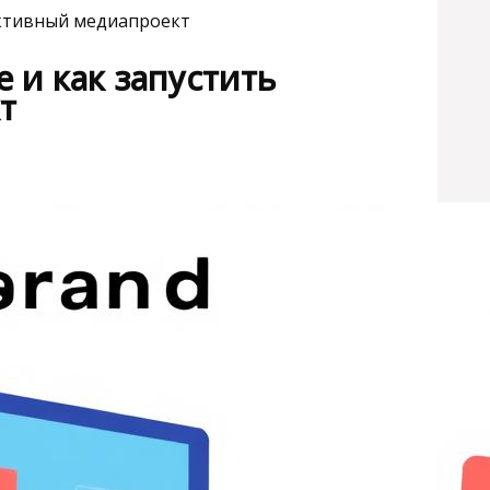
фективный медиапроект
е и как запустить
т