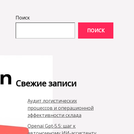
Поиск
ПОИСК
Свежие записи
Аудит логистических
процессов и операционной
эффективности склада
Openai Gpt‑5.5: шаг к
автономному ИИ‑ассистенту