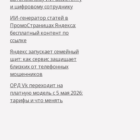
и цифровому сотруднику
ИИ-генератор статей в
ПромоСтраницах Яндекса:
бесплатный контент по
ссылке
Яндекс запускает семейный
щит: как сервис защищает
близких от телефонных
мошенников
ОРД Vk переходит на
платную модель с 5 мая 2026:
тарифы и что менять