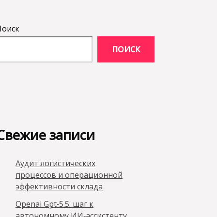
Поиск
ПОИСК
Свежие записи
Аудит логистических
процессов и операционной
эффективности склада
Openai Gpt‑5.5: шаг к
автономному ИИ‑ассистенту