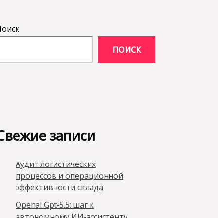
Поиск
ПОИСК
Свежие записи
Аудит логистических
процессов и операционной
эффективности склада
Openai Gpt‑5.5: шаг к
автономному ИИ‑ассистенту