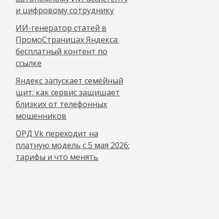
и цифровому сотруднику
ИИ-генератор статей в
ПромоСтраницах Яндекса:
бесплатный контент по
ссылке
Яндекс запускает семейный
щит: как сервис защищает
близких от телефонных
мошенников
ОРД Vk переходит на
платную модель с 5 мая 2026:
тарифы и что менять