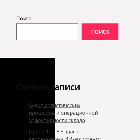
Поиск
ПОИСК
Свежие записи
Аудит логистических
процессов и операционной
эффективности склада
Openai Gpt‑5.5: шаг к
автономному ИИ‑ассистенту