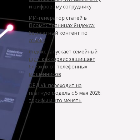
и цифровому сотруднику
ИИ-генератор статей в
ПромоСтраницах Яндекса:
бесплатный контент по
ссылке
Яндекс запускает семейный
щит: как сервис защищает
близких от телефонных
мошенников
ОРД Vk переходит на
платную модель с 5 мая 2026:
тарифы и что менять