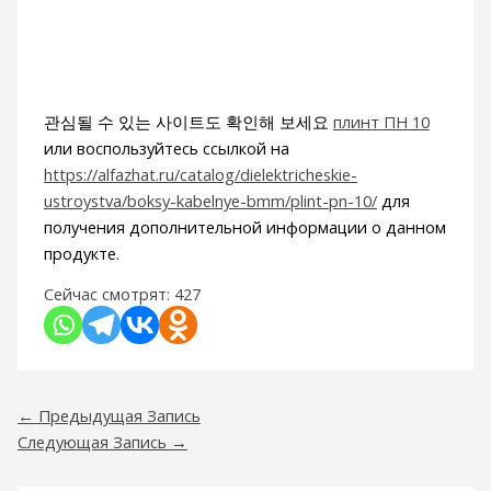
관심될 수 있는 사이트도 확인해 보세요
плинт ПН 10
или воспользуйтесь ссылкой на
https://alfazhat.ru/catalog/dielektricheskie-
ustroystva/boksy-kabelnye-bmm/plint-pn-10/
для
получения дополнительной информации о данном
продукте.
Сейчас смотрят:
427
←
Предыдущая Запись
Следующая Запись
→