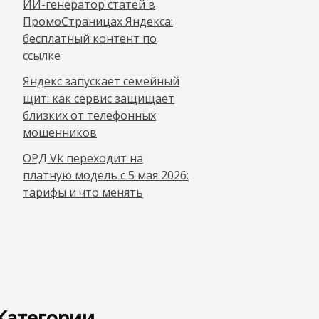
ИИ-генератор статей в
ПромоСтраницах Яндекса:
бесплатный контент по
ссылке
Яндекс запускает семейный
щит: как сервис защищает
близких от телефонных
мошенников
ОРД Vk переходит на
платную модель с 5 мая 2026:
тарифы и что менять
Категории