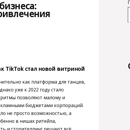
бизнеса:
ривлечения
ак TikTok стал новой витриной
чительно как платформа для танцев,
нако уже к 2022 году стало
горитмы позволяют малому и
 рекламными бюджетами корпораций.
ало не просто возможностью, а
бенно в нишах ритейла,
сть и сторителлинг решают всё.