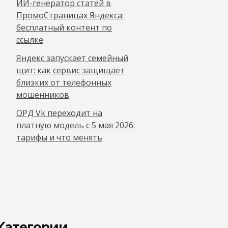
ИИ-генератор статей в
ПромоСтраницах Яндекса:
бесплатный контент по
ссылке
Яндекс запускает семейный
щит: как сервис защищает
близких от телефонных
мошенников
ОРД Vk переходит на
платную модель с 5 мая 2026:
тарифы и что менять
Категории