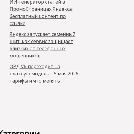
ИИ-генератор статей в
ПромоСтраницах Яндекса:
бесплатный контент по
ссылке
Яндекс запускает семейный
щит: как сервис защищает
близких от телефонных
мошенников
ОРД Vk переходит на
платную модель с 5 мая 2026:
тарифы и что менять
Категории