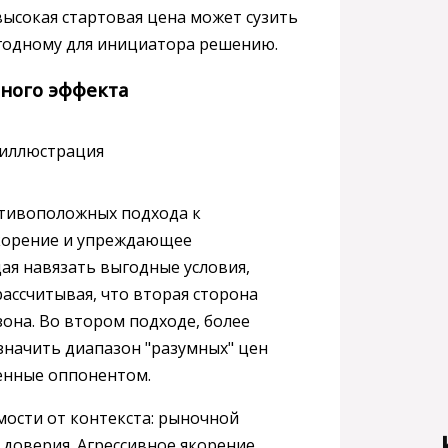
высокая стартовая цена может сузить
ыгодному для инициатора решению.
ного эффекта
отивоположных подхода к
якорение и упреждающее
ая навязать выгодные условия,
ассчитывая, что вторая сторона
она. Во втором подходе, более
значить диапазон "разумных" цен
енные оппонентом.
ости от контекста: рыночной
 доверия. Агрессивное якорение