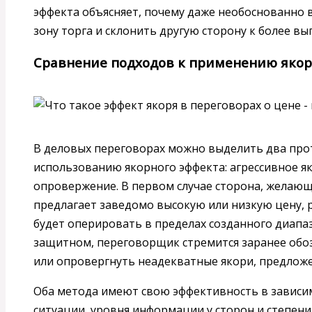
эффекта объясняет, почему даже необоснованно 
зону торга и склонить другую сторону к более в
Сравнение подходов к применению якор
В деловых переговорах можно выделить два пр
использованию якорного эффекта: агрессивное 
опровержение. В первом случае сторона, желающ
предлагает заведомо высокую или низкую цену, р
будет оперировать в пределах созданного диапаз
защитном, переговорщик стремится заранее обо
или опровергнуть неадекватные якори, предлож
Оба метода имеют свою эффективность в зависим
ситуации, уровня информации у сторон и степени