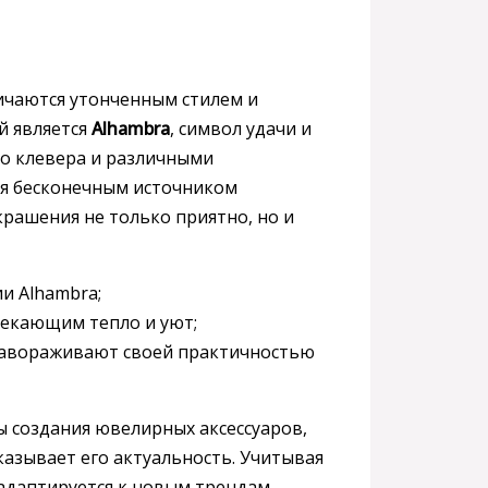
личаются утонченным стилем и
й является
Alhambra
, символ удачи и
го клевера и различными
ся бесконечным источником
крашения не только приятно, но и
и Alhambra;
лекающим тепло и уют;
 завораживают своей практичностью
 создания ювелирных аксессуаров,
казывает его актуальность. Учитывая
 адаптируется к новым трендам,