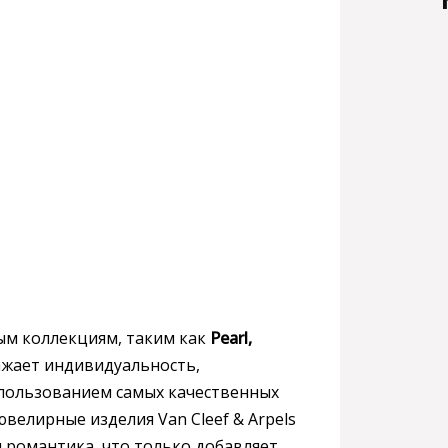
ным коллекциям, таким как
Pearl,
ражает индивидуальность,
использованием самых качественных
велирные изделия Van Cleef & Arpels
 романтика, что только добавляет