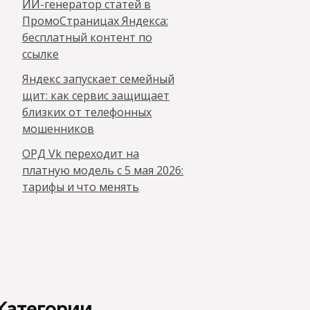
ИИ-генератор статей в
ПромоСтраницах Яндекса:
бесплатный контент по
ссылке
Яндекс запускает семейный
щит: как сервис защищает
близких от телефонных
мошенников
ОРД Vk переходит на
платную модель с 5 мая 2026:
тарифы и что менять
Категории