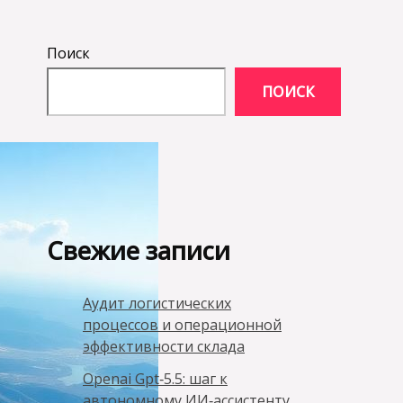
Поиск
ПОИСК
Свежие записи
Аудит логистических
процессов и операционной
эффективности склада
Openai Gpt‑5.5: шаг к
автономному ИИ‑ассистенту