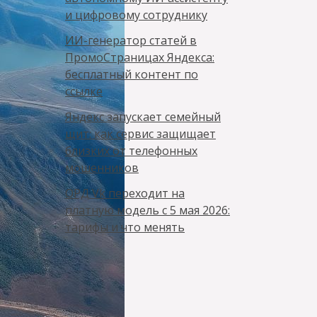
и цифровому сотруднику
ИИ-генератор статей в
ПромоСтраницах Яндекса:
бесплатный контент по
ссылке
Яндекс запускает семейный
щит: как сервис защищает
близких от телефонных
мошенников
ОРД Vk переходит на
платную модель с 5 мая 2026:
тарифы и что менять