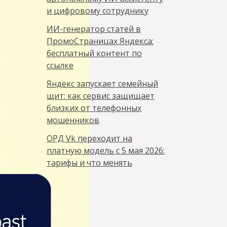
и цифровому сотруднику
ИИ-генератор статей в
ПромоСтраницах Яндекса:
бесплатный контент по
ссылке
Яндекс запускает семейный
щит: как сервис защищает
близких от телефонных
мошенников
ОРД Vk переходит на
платную модель с 5 мая 2026:
тарифы и что менять