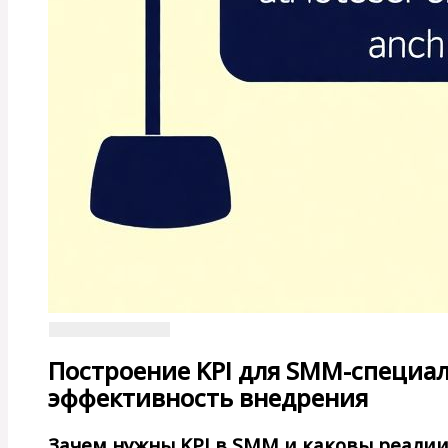
Построение KPI для SMM-специал
эффективность внедрения
Зачем нужны KPI в SMM и каковы реали