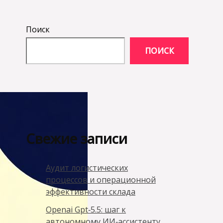
Поиск
ПОИСК
Свежие записи
Аудит логистических
процессов и операционной
эффективности склада
Openai Gpt‑5.5: шаг к
автономному ИИ‑ассистенту