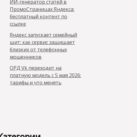
ИИ-генератор статей в
ПромоСтраницах Яндекса:
бесплатный контент по
ссылке
Яндекс запускает семейный
щит: как сервис защищает
близких от телефонных
мошенников
ОРД Vk переходит на
платную модель с 5 мая 2026:
тарифы и что менять
Категории