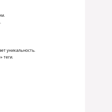
ии.
.
ет уникальность.
» теги.