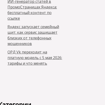
ИИ-генератор статей в
ПромоСтраницах Яндекса:
бесплатный контент по
ссылке
Яндекс запускает семейный
щит: как сервис защищает
близких от телефонных
мошенников
ОРД Vk переходит на
платную модель с 5 мая 2026:
тарифы и что менять
Категории