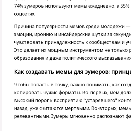
74% зумеров используют мемы ежедневно, а 55% 
соцсетях.
Причина популярности мемов среди молодежи — 
эмоции, иронию и инсайдерские шутки за секун
чувствовать принадлежность к сообществам и уч
Это делает их мощным инструментом не только р
образования и даже политического высказывания
Как создавать мемы для зумеров: принц
Чтобы попасть в точку, важно понимать, как соз
копировать чужие форматы. Во-первых, мем долж
высокий порог к восприятию "устаревшего" конт
назад, уже считаются мертвыми. Во-вторых, мем
релевантными. Зумеры мгновенно распознают фал