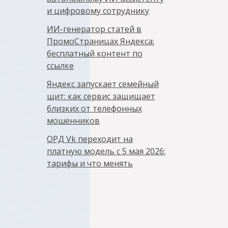
и цифровому сотруднику
ИИ-генератор статей в
ПромоСтраницах Яндекса:
бесплатный контент по
ссылке
Яндекс запускает семейный
щит: как сервис защищает
близких от телефонных
мошенников
ОРД Vk переходит на
платную модель с 5 мая 2026:
тарифы и что менять