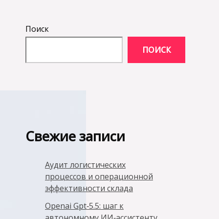
Поиск
ПОИСК
Свежие записи
Аудит логистических
процессов и операционной
эффективности склада
Openai Gpt‑5.5: шаг к
автономному ИИ‑ассистенту