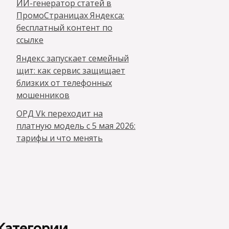
ИИ-генератор статей в
ПромоСтраницах Яндекса:
бесплатный контент по
ссылке
Яндекс запускает семейный
щит: как сервис защищает
близких от телефонных
мошенников
ОРД Vk переходит на
платную модель с 5 мая 2026:
тарифы и что менять
Категории