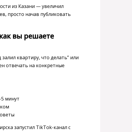
ости из Казани — увеличил
цев, просто начав публиковать
 как вы решаете
 залил квартиру, что делать” или
жен отвечать на конкретные
–5 минут
ыком
советы
рска запустил TikTok-канал с