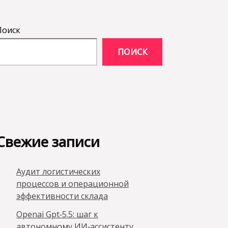
Поиск
ПОИСК
Свежие записи
Аудит логистических
процессов и операционной
эффективности склада
Openai Gpt‑5.5: шаг к
автономному ИИ‑ассистенту