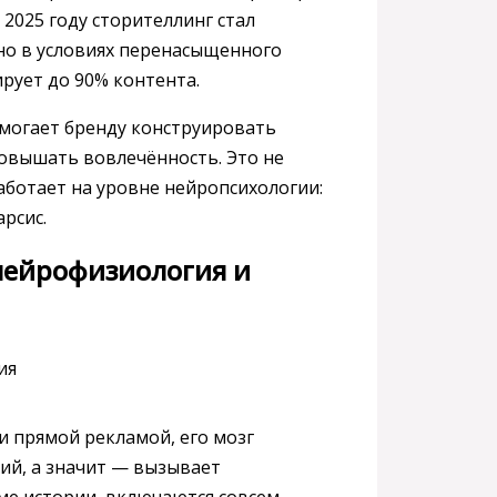
 2025 году сторителлинг стал
нно в условиях перенасыщенного
рует до 90% контента.
могает бренду конструировать
овышать вовлечённость. Это не
аботает на уровне нейропсихологии:
рсис.
нейрофизиология и
и прямой рекламой, его мозг
лий, а значит — вызывает
ме истории, включаются совсем