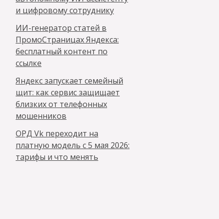
и цифровому сотруднику
ИИ-генератор статей в
ПромоСтраницах Яндекса:
бесплатный контент по
ссылке
Яндекс запускает семейный
щит: как сервис защищает
близких от телефонных
мошенников
ОРД Vk переходит на
платную модель с 5 мая 2026:
тарифы и что менять