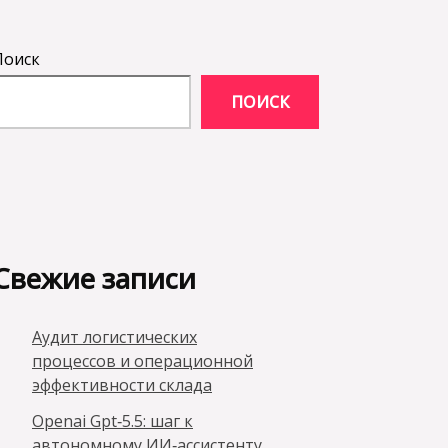
Поиск
ПОИСК
Свежие записи
Аудит логистических
процессов и операционной
эффективности склада
Openai Gpt‑5.5: шаг к
автономному ИИ‑ассистенту