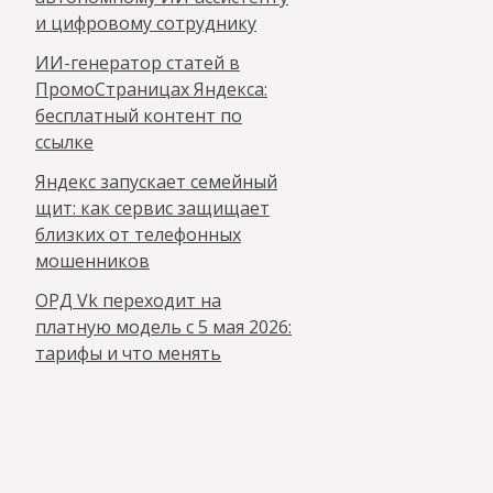
и цифровому сотруднику
ИИ-генератор статей в
ПромоСтраницах Яндекса:
бесплатный контент по
ссылке
Яндекс запускает семейный
щит: как сервис защищает
близких от телефонных
мошенников
ОРД Vk переходит на
платную модель с 5 мая 2026:
тарифы и что менять