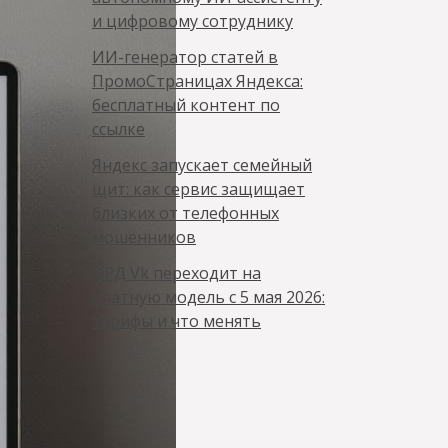
и цифровому сотруднику
ИИ-генератор статей в
ПромоСтраницах Яндекса:
бесплатный контент по
ссылке
Яндекс запускает семейный
щит: как сервис защищает
близких от телефонных
мошенников
ОРД Vk переходит на
платную модель с 5 мая 2026:
тарифы и что менять