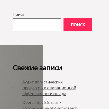
Поиск
ПОИСК
Свежие записи
Аудит логистических
процессов и операционной
эффективности склада
Openai Gpt‑5.5: шаг к
автономному ИИ‑ассистенту