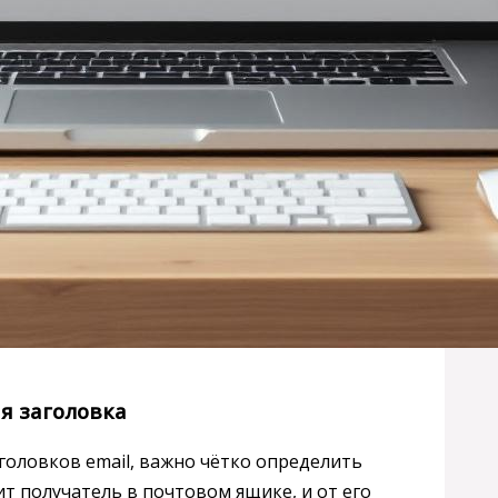
я заголовка
головков email, важно чётко определить
ит получатель в почтовом ящике, и от его