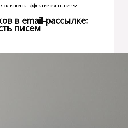
как повысить эффективность писем
ов в email-рассылке:
сть писем